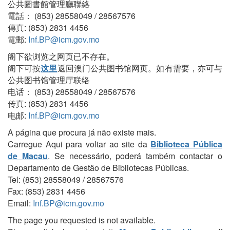
公共圖書館管理廳聯絡
電話： (853) 28558049 / 28567576
傳真: (853) 2831 4456
電郵:
Inf.BP@icm.gov.mo
阁下欲浏览之网页已不存在。
阁下可按
这里
返回澳门公共图书馆网页。如有需要，亦可与
公共图书馆管理厅联络
电话： (853) 28558049 / 28567576
传真: (853) 2831 4456
电邮:
Inf.BP@icm.gov.mo
A página que procura já não existe mais.
Carregue Aqui para voltar ao site da
Biblioteca Pública
de Macau
. Se necessário, poderá também contactar o
Departamento de Gestão de Bibliotecas Públicas.
Tel: (853) 28558049 / 28567576
Fax: (853) 2831 4456
Email:
Inf.BP@icm.gov.mo
The page you requested is not available.