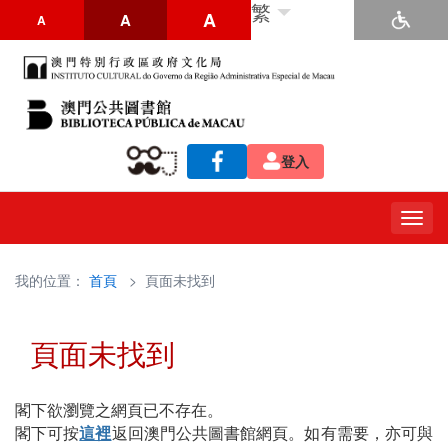
繁
A
A
A
登入
Togg
navig
我的位置：
首頁
> 頁面未找到
頁面未找到
閣下欲瀏覽之網頁已不存在。
閣下可按
這裡
返回澳門公共圖書館網頁。如有需要，亦可與