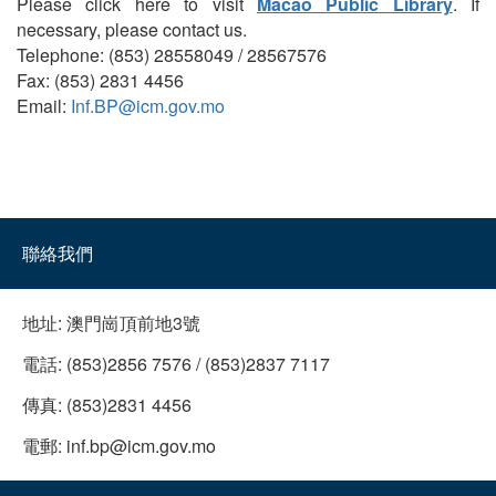
Please click here to visit
Macao Public Library
. If
necessary, please contact us.
Telephone: (853) 28558049 / 28567576
Fax: (853) 2831 4456
Email:
Inf.BP@icm.gov.mo
聯絡我們
地址:
澳門崗頂前地3號
電話:
(853)2856 7576 / (853)2837 7117
傳真:
(853)2831 4456
電郵:
inf.bp@icm.gov.mo