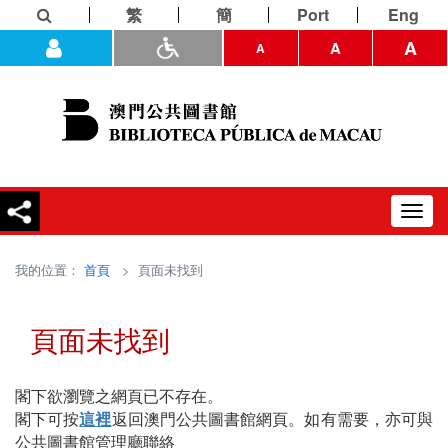
繁
簡
Port
Eng
A
A
A
Toggl
navig
我的位置：
首頁
> 頁面未找到
頁面未找到
閣下欲瀏覽之網頁已不存在。
閣下可按
這裡
返回澳門公共圖書館網頁。如有需要，亦可與
公共圖書館管理廳聯絡