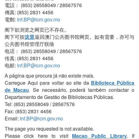
電話： (853) 28558049 / 28567576
傳真: (853) 2831 4456
電郵:
Inf.BP@icm.gov.mo
阁下欲浏览之网页已不存在。
阁下可按
这里
返回澳门公共图书馆网页。如有需要，亦可与
公共图书馆管理厅联络
电话： (853) 28558049 / 28567576
传真: (853) 2831 4456
电邮:
Inf.BP@icm.gov.mo
A página que procura já não existe mais.
Carregue Aqui para voltar ao site da
Biblioteca Pública
de Macau
. Se necessário, poderá também contactar o
Departamento de Gestão de Bibliotecas Públicas.
Tel: (853) 28558049 / 28567576
Fax: (853) 2831 4456
Email:
Inf.BP@icm.gov.mo
The page you requested is not available.
Please click here to visit
Macao Public Library
. If