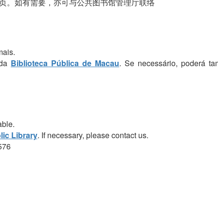
页。如有需要，亦可与公共图书馆管理厅联络
mais.
 da
Biblioteca Pública de Macau
. Se necessário, poderá t
able.
ic Library
. If necessary, please contact us.
576