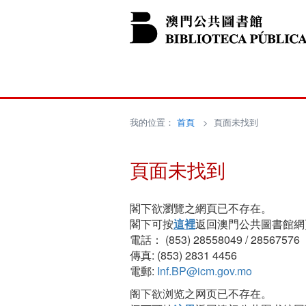
我的位置：
首頁
> 頁面未找到
頁面未找到
閣下欲瀏覽之網頁已不存在。
閣下可按
這裡
返回澳門公共圖書館網
電話： (853) 28558049 / 28567576
傳真: (853) 2831 4456
電郵:
Inf.BP@icm.gov.mo
阁下欲浏览之网页已不存在。