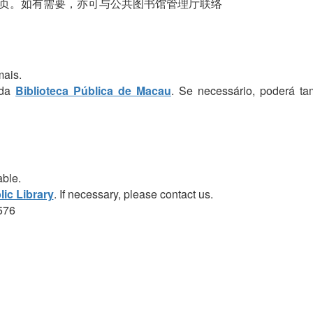
页。如有需要，亦可与公共图书馆管理厅联络
mais.
 da
Biblioteca Pública de Macau
. Se necessário, poderá t
able.
ic Library
. If necessary, please contact us.
576