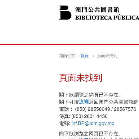
我的位置：
首頁
> 頁面未找到
頁面未找到
閣下欲瀏覽之網頁已不存在。
閣下可按
這裡
返回澳門公共圖書館網
電話： (853) 28558049 / 28567576
傳真: (853) 2831 4456
電郵:
Inf.BP@icm.gov.mo
阁下欲浏览之网页已不存在。