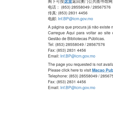
阁下可按
这里
返回澳门公共图书馆网
电话： (853) 28558049 / 28567576
传真: (853) 2831 4456
电邮:
Inf.BP@icm.gov.mo
A página que procura já não existe 
Carregue Aqui para voltar ao site
Gestão de Bibliotecas Públicas.
Tel: (853) 28558049 / 28567576
Fax: (853) 2831 4456
Email:
Inf.BP@icm.gov.mo
The page you requested is not avail
Please click here to visit
Macao Publ
Telephone: (853) 28558049 / 28567
Fax: (853) 2831 4456
Email:
Inf.BP@icm.gov.mo