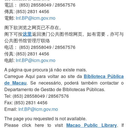
電話： (853) 28558049 / 28567576
傳真: (853) 2831 4456
電郵:
Inf.BP@icm.gov.mo
阁下欲浏览之网页已不存在。
阁下可按
这里
返回澳门公共图书馆网页。如有需要，亦可与
公共图书馆管理厅联络
电话： (853) 28558049 / 28567576
传真: (853) 2831 4456
电邮:
Inf.BP@icm.gov.mo
A página que procura já não existe mais.
Carregue Aqui para voltar ao site da
Biblioteca Pública
de Macau
. Se necessário, poderá também contactar o
Departamento de Gestão de Bibliotecas Públicas.
Tel: (853) 28558049 / 28567576
Fax: (853) 2831 4456
Email:
Inf.BP@icm.gov.mo
The page you requested is not available.
Please click here to visit
Macao Public Library
. If