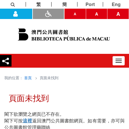
繁
簡
Port
Eng
A
A
A
Toggl
navig
我的位置：
首頁
> 頁面未找到
頁面未找到
閣下欲瀏覽之網頁已不存在。
閣下可按
這裡
返回澳門公共圖書館網頁。如有需要，亦可與
公共圖書館管理廳聯絡