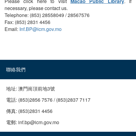
Please click here to visit
Macao Public Library
. If
necessary, please contact us.
Telephone: (853) 28558049 / 28567576
Fax: (853) 2831 4456
Email:
Inf.BP@icm.gov.mo
聯絡我們
地址:
澳門崗頂前地3號
電話:
(853)2856 7576 / (853)2837 7117
傳真:
(853)2831 4456
電郵:
inf.bp@icm.gov.mo