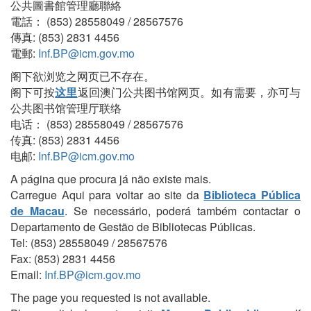
公共圖書館管理廳聯絡
電話： (853) 28558049 / 28567576
傳真: (853) 2831 4456
電郵:
Inf.BP@icm.gov.mo
阁下欲浏览之网页已不存在。
阁下可按
这里
返回澳门公共图书馆网页。如有需要，亦可与
公共图书馆管理厅联络
电话： (853) 28558049 / 28567576
传真: (853) 2831 4456
电邮:
Inf.BP@icm.gov.mo
A página que procura já não existe mais.
Carregue Aqui para voltar ao site da
Biblioteca Pública
de Macau
. Se necessário, poderá também contactar o
Departamento de Gestão de Bibliotecas Públicas.
Tel: (853) 28558049 / 28567576
Fax: (853) 2831 4456
Email:
Inf.BP@icm.gov.mo
The page you requested is not available.