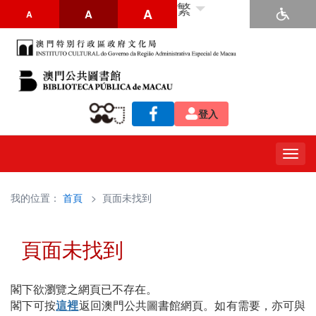
繁
A
A
A
登入
Togg
navig
我的位置：
首頁
> 頁面未找到
頁面未找到
閣下欲瀏覽之網頁已不存在。
閣下可按
這裡
返回澳門公共圖書館網頁。如有需要，亦可與