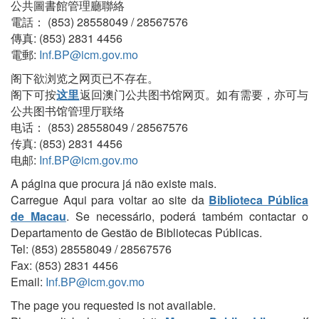
公共圖書館管理廳聯絡
電話： (853) 28558049 / 28567576
傳真: (853) 2831 4456
電郵:
Inf.BP@icm.gov.mo
阁下欲浏览之网页已不存在。
阁下可按
这里
返回澳门公共图书馆网页。如有需要，亦可与
公共图书馆管理厅联络
电话： (853) 28558049 / 28567576
传真: (853) 2831 4456
电邮:
Inf.BP@icm.gov.mo
A página que procura já não existe mais.
Carregue Aqui para voltar ao site da
Biblioteca Pública
de Macau
. Se necessário, poderá também contactar o
Departamento de Gestão de Bibliotecas Públicas.
Tel: (853) 28558049 / 28567576
Fax: (853) 2831 4456
Email:
Inf.BP@icm.gov.mo
The page you requested is not available.