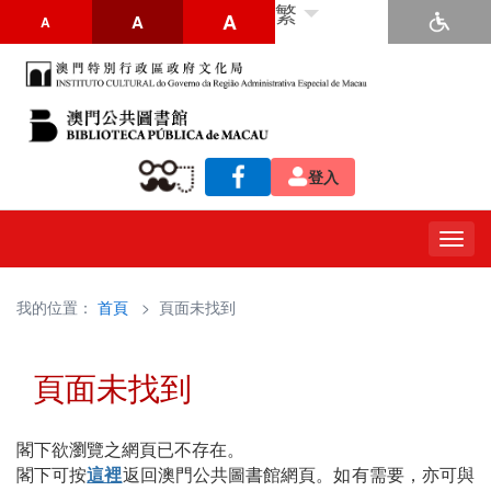
繁
A
A
A
登入
Togg
navig
我的位置：
首頁
> 頁面未找到
頁面未找到
閣下欲瀏覽之網頁已不存在。
閣下可按
這裡
返回澳門公共圖書館網頁。如有需要，亦可與