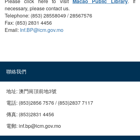
Please click here to visit
Macao Public Library
. If
necessary, please contact us.
Telephone: (853) 28558049 / 28567576
Fax: (853) 2831 4456
Email:
Inf.BP@icm.gov.mo
聯絡我們
地址:
澳門崗頂前地3號
電話:
(853)2856 7576 / (853)2837 7117
傳真:
(853)2831 4456
電郵:
inf.bp@icm.gov.mo