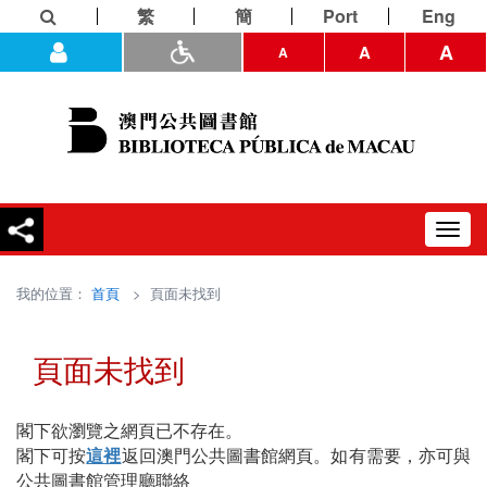
繁
簡
Port
Eng
A
A
A
Toggl
navig
我的位置：
首頁
> 頁面未找到
頁面未找到
閣下欲瀏覽之網頁已不存在。
閣下可按
這裡
返回澳門公共圖書館網頁。如有需要，亦可與
公共圖書館管理廳聯絡