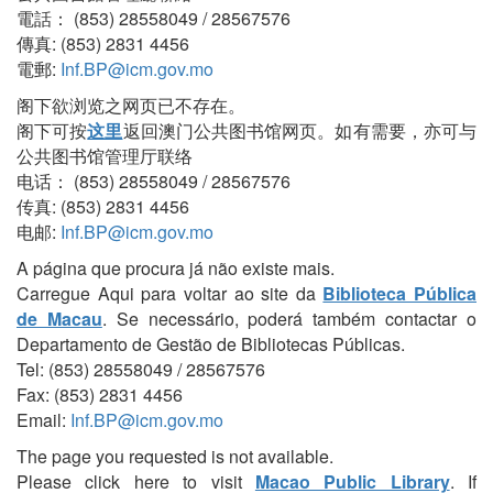
電話： (853) 28558049 / 28567576
傳真: (853) 2831 4456
電郵:
Inf.BP@icm.gov.mo
阁下欲浏览之网页已不存在。
阁下可按
这里
返回澳门公共图书馆网页。如有需要，亦可与
公共图书馆管理厅联络
电话： (853) 28558049 / 28567576
传真: (853) 2831 4456
电邮:
Inf.BP@icm.gov.mo
A página que procura já não existe mais.
Carregue Aqui para voltar ao site da
Biblioteca Pública
de Macau
. Se necessário, poderá também contactar o
Departamento de Gestão de Bibliotecas Públicas.
Tel: (853) 28558049 / 28567576
Fax: (853) 2831 4456
Email:
Inf.BP@icm.gov.mo
The page you requested is not available.
Please click here to visit
Macao Public Library
. If