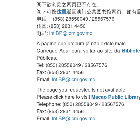
阁下欲浏览之网页已不存在。
阁下可按
这里
返回澳门公共图书馆网页。如有
电话： (853) 28558049 / 28567576
传真: (853) 2831 4456
电邮:
Inf.BP@icm.gov.mo
A página que procura já não existe mais.
Carregue Aqui para voltar ao site da
Bibliot
Públicas.
Tel: (853) 28558049 / 28567576
Fax: (853) 2831 4456
Email:
Inf.BP@icm.gov.mo
The page you requested is not available.
Please click here to visit
Macao Public Librar
Telephone: (853) 28558049 / 28567576
Fax: (853) 2831 4456
Email:
Inf.BP@icm.gov.mo