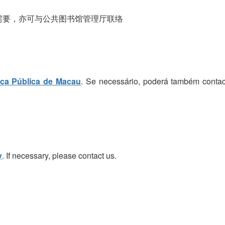
需要，亦可与公共图书馆管理厅联络
eca Pública de Macau
. Se necessário, poderá também contac
y
. If necessary, please contact us.