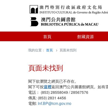
首頁
館藏資源
我的位置：
首頁
> 頁面未找到
頁面未找到
閣下欲瀏覽之網頁已不存在。
閣下可按
這裡
返回澳門公共圖書館網頁。如有
電話： (853) 28558049 / 28567576
傳真: (853) 2831 4456
電郵:
Inf.BP@icm.gov.mo