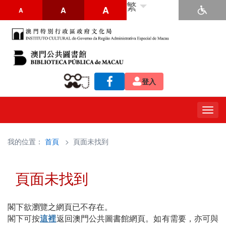
繁
A
A
A
登入
Togg
navig
我的位置：
首頁
> 頁面未找到
頁面未找到
閣下欲瀏覽之網頁已不存在。
閣下可按
這裡
返回澳門公共圖書館網頁。如有需要，亦可與