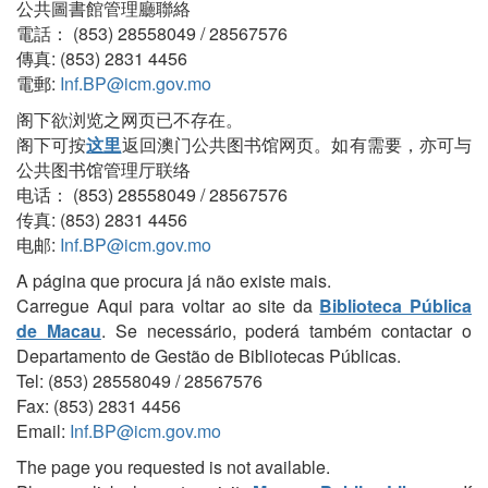
公共圖書館管理廳聯絡
電話： (853) 28558049 / 28567576
傳真: (853) 2831 4456
電郵:
Inf.BP@icm.gov.mo
阁下欲浏览之网页已不存在。
阁下可按
这里
返回澳门公共图书馆网页。如有需要，亦可与
公共图书馆管理厅联络
电话： (853) 28558049 / 28567576
传真: (853) 2831 4456
电邮:
Inf.BP@icm.gov.mo
A página que procura já não existe mais.
Carregue Aqui para voltar ao site da
Biblioteca Pública
de Macau
. Se necessário, poderá também contactar o
Departamento de Gestão de Bibliotecas Públicas.
Tel: (853) 28558049 / 28567576
Fax: (853) 2831 4456
Email:
Inf.BP@icm.gov.mo
The page you requested is not available.