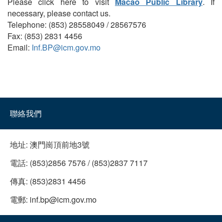
Please click here to visit
Macao Public Library
. If
necessary, please contact us.
Telephone: (853) 28558049 / 28567576
Fax: (853) 2831 4456
Email:
Inf.BP@icm.gov.mo
聯絡我們
地址:
澳門崗頂前地3號
電話:
(853)2856 7576 / (853)2837 7117
傳真:
(853)2831 4456
電郵:
inf.bp@icm.gov.mo