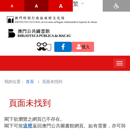
繁
A
A
A
登入
Togg
navig
我的位置：
首頁
> 頁面未找到
頁面未找到
閣下欲瀏覽之網頁已不存在。
閣下可按
這裡
返回澳門公共圖書館網頁。如有需要，亦可與