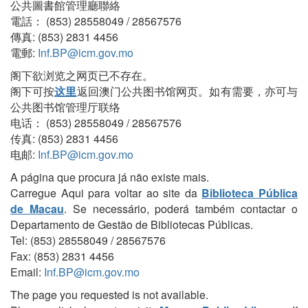
公共圖書館管理廳聯絡
電話： (853) 28558049 / 28567576
傳真: (853) 2831 4456
電郵:
Inf.BP@icm.gov.mo
阁下欲浏览之网页已不存在。
阁下可按
这里
返回澳门公共图书馆网页。如有需要，亦可与
公共图书馆管理厅联络
电话： (853) 28558049 / 28567576
传真: (853) 2831 4456
电邮:
Inf.BP@icm.gov.mo
A página que procura já não existe mais.
Carregue Aqui para voltar ao site da
Biblioteca Pública
de Macau
. Se necessário, poderá também contactar o
Departamento de Gestão de Bibliotecas Públicas.
Tel: (853) 28558049 / 28567576
Fax: (853) 2831 4456
Email:
Inf.BP@icm.gov.mo
The page you requested is not available.