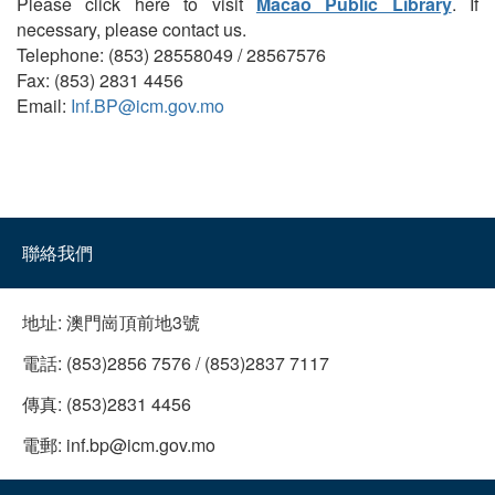
Please click here to visit
Macao Public Library
. If
necessary, please contact us.
Telephone: (853) 28558049 / 28567576
Fax: (853) 2831 4456
Email:
Inf.BP@icm.gov.mo
聯絡我們
地址:
澳門崗頂前地3號
電話:
(853)2856 7576 / (853)2837 7117
傳真:
(853)2831 4456
電郵:
inf.bp@icm.gov.mo