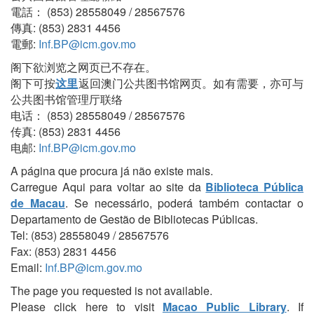
電話： (853) 28558049 / 28567576
傳真: (853) 2831 4456
電郵:
Inf.BP@icm.gov.mo
阁下欲浏览之网页已不存在。
阁下可按
这里
返回澳门公共图书馆网页。如有需要，亦可与
公共图书馆管理厅联络
电话： (853) 28558049 / 28567576
传真: (853) 2831 4456
电邮:
Inf.BP@icm.gov.mo
A página que procura já não existe mais.
Carregue Aqui para voltar ao site da
Biblioteca Pública
de Macau
. Se necessário, poderá também contactar o
Departamento de Gestão de Bibliotecas Públicas.
Tel: (853) 28558049 / 28567576
Fax: (853) 2831 4456
Email:
Inf.BP@icm.gov.mo
The page you requested is not available.
Please click here to visit
Macao Public Library
. If