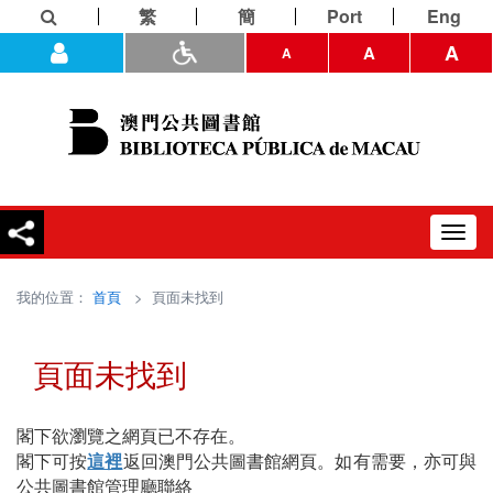
繁
簡
Port
Eng
A
A
A
Toggl
navig
我的位置：
首頁
> 頁面未找到
頁面未找到
閣下欲瀏覽之網頁已不存在。
閣下可按
這裡
返回澳門公共圖書館網頁。如有需要，亦可與
公共圖書館管理廳聯絡