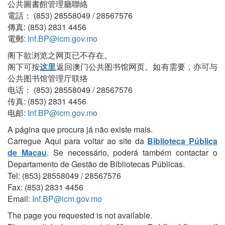
公共圖書館管理廳聯絡
電話： (853) 28558049 / 28567576
傳真: (853) 2831 4456
電郵:
Inf.BP@icm.gov.mo
阁下欲浏览之网页已不存在。
阁下可按
这里
返回澳门公共图书馆网页。如有需要，亦可与
公共图书馆管理厅联络
电话： (853) 28558049 / 28567576
传真: (853) 2831 4456
电邮:
Inf.BP@icm.gov.mo
A página que procura já não existe mais.
Carregue Aqui para voltar ao site da
Biblioteca Pública
de Macau
. Se necessário, poderá também contactar o
Departamento de Gestão de Bibliotecas Públicas.
Tel: (853) 28558049 / 28567576
Fax: (853) 2831 4456
Email:
Inf.BP@icm.gov.mo
The page you requested is not available.