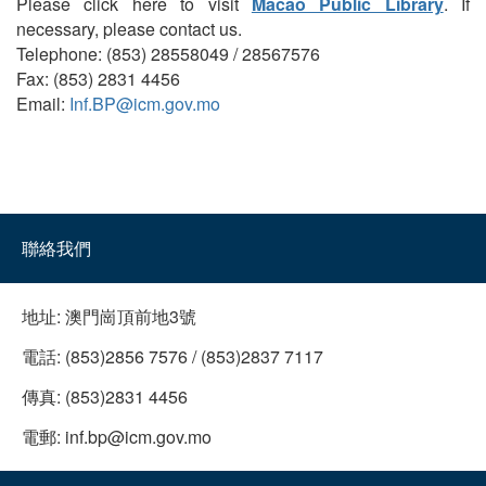
Please click here to visit
Macao Public Library
. If
necessary, please contact us.
Telephone: (853) 28558049 / 28567576
Fax: (853) 2831 4456
Email:
Inf.BP@icm.gov.mo
聯絡我們
地址:
澳門崗頂前地3號
電話:
(853)2856 7576 / (853)2837 7117
傳真:
(853)2831 4456
電郵:
inf.bp@icm.gov.mo