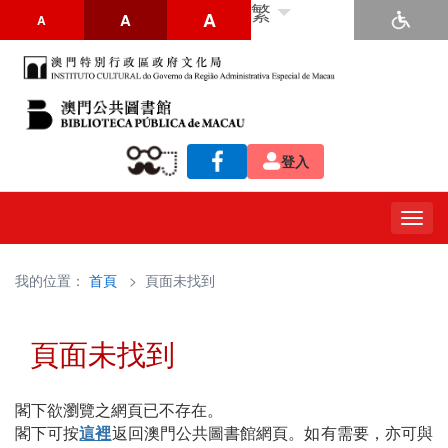
繁
A
A
A
登入
Togg
navig
我的位置：
首頁
> 頁面未找到
頁面未找到
閣下欲瀏覽之網頁已不存在。
閣下可按
這裡
返回澳門公共圖書館網頁。如有需要，亦可與