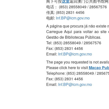
阁下可按
这里
返回澳门公共图书馆网
电话： (853) 28558049 / 28567576
传真: (853) 2831 4456
电邮:
Inf.BP@icm.gov.mo
A página que procura já não existe 
Carregue Aqui para voltar ao site
Gestão de Bibliotecas Públicas.
Tel: (853) 28558049 / 28567576
Fax: (853) 2831 4456
Email:
Inf.BP@icm.gov.mo
The page you requested is not avail
Please click here to visit
Macao Publ
Telephone: (853) 28558049 / 28567
Fax: (853) 2831 4456
Email:
Inf.BP@icm.gov.mo