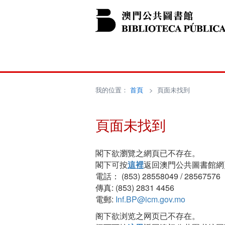
我的位置：
首頁
> 頁面未找到
頁面未找到
閣下欲瀏覽之網頁已不存在。
閣下可按
這裡
返回澳門公共圖書館網
電話： (853) 28558049 / 28567576
傳真: (853) 2831 4456
電郵:
Inf.BP@icm.gov.mo
阁下欲浏览之网页已不存在。