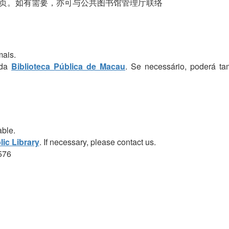
页。如有需要，亦可与公共图书馆管理厅联络
mais.
 da
Biblioteca Pública de Macau
. Se necessário, poderá t
able.
ic Library
. If necessary, please contact us.
576