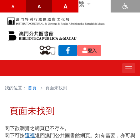
繁
A
A
A
登入
Togg
navig
我的位置：
首頁
> 頁面未找到
頁面未找到
閣下欲瀏覽之網頁已不存在。
閣下可按
這裡
返回澳門公共圖書館網頁。如有需要，亦可與