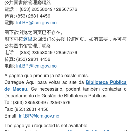
公共圖書館管理廳聯絡
電話： (853) 28558049 / 28567576
傳真: (853) 2831 4456
電郵:
Inf.BP@icm.gov.mo
阁下欲浏览之网页已不存在。
阁下可按
这里
返回澳门公共图书馆网页。如有需要，亦可与
公共图书馆管理厅联络
电话： (853) 28558049 / 28567576
传真: (853) 2831 4456
电邮:
Inf.BP@icm.gov.mo
A página que procura já não existe mais.
Carregue Aqui para voltar ao site da
Biblioteca Pública
de Macau
. Se necessário, poderá também contactar o
Departamento de Gestão de Bibliotecas Públicas.
Tel: (853) 28558049 / 28567576
Fax: (853) 2831 4456
Email:
Inf.BP@icm.gov.mo
The page you requested is not available.