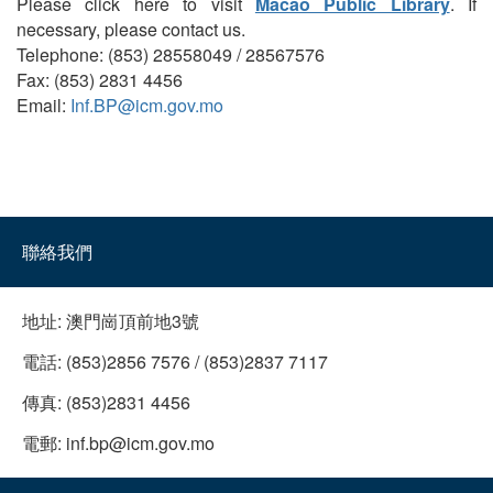
Please click here to visit
Macao Public Library
. If
necessary, please contact us.
Telephone: (853) 28558049 / 28567576
Fax: (853) 2831 4456
Email:
Inf.BP@icm.gov.mo
聯絡我們
地址:
澳門崗頂前地3號
電話:
(853)2856 7576 / (853)2837 7117
傳真:
(853)2831 4456
電郵:
inf.bp@icm.gov.mo