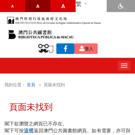
繁
A
A
A
登入
Togg
navig
我的位置：
首頁
> 頁面未找到
頁面未找到
閣下欲瀏覽之網頁已不存在。
閣下可按
這裡
返回澳門公共圖書館網頁。如有需要，亦可與