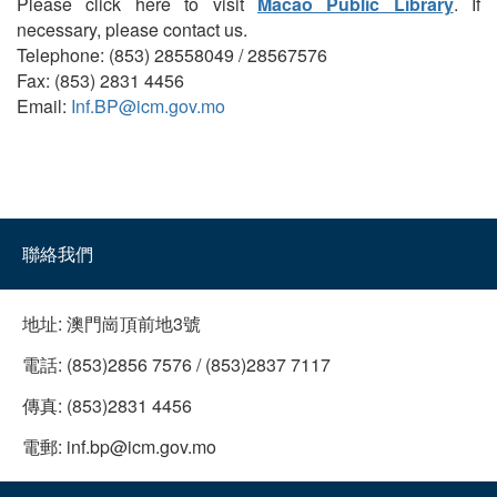
Please click here to visit
Macao Public Library
. If
necessary, please contact us.
Telephone: (853) 28558049 / 28567576
Fax: (853) 2831 4456
Email:
Inf.BP@icm.gov.mo
聯絡我們
地址:
澳門崗頂前地3號
電話:
(853)2856 7576 / (853)2837 7117
傳真:
(853)2831 4456
電郵:
inf.bp@icm.gov.mo