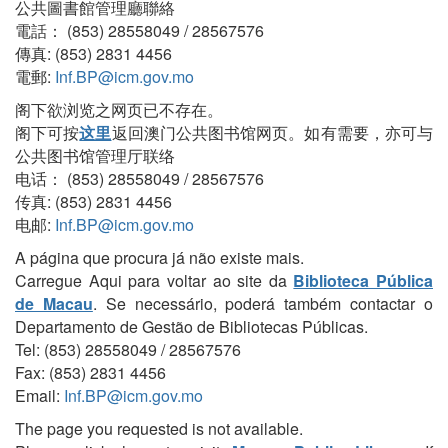
公共圖書館管理廳聯絡
電話： (853) 28558049 / 28567576
傳真: (853) 2831 4456
電郵:
Inf.BP@icm.gov.mo
阁下欲浏览之网页已不存在。
阁下可按
这里
返回澳门公共图书馆网页。如有需要，亦可与
公共图书馆管理厅联络
电话： (853) 28558049 / 28567576
传真: (853) 2831 4456
电邮:
Inf.BP@icm.gov.mo
A página que procura já não existe mais.
Carregue Aqui para voltar ao site da
Biblioteca Pública
de Macau
. Se necessário, poderá também contactar o
Departamento de Gestão de Bibliotecas Públicas.
Tel: (853) 28558049 / 28567576
Fax: (853) 2831 4456
Email:
Inf.BP@icm.gov.mo
The page you requested is not available.