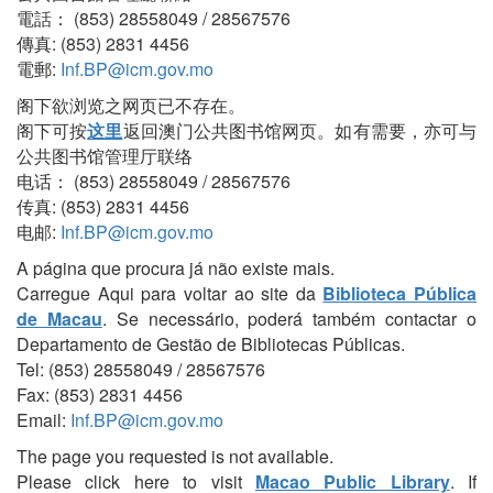
電話： (853) 28558049 / 28567576
傳真: (853) 2831 4456
電郵:
Inf.BP@icm.gov.mo
阁下欲浏览之网页已不存在。
阁下可按
这里
返回澳门公共图书馆网页。如有需要，亦可与
公共图书馆管理厅联络
电话： (853) 28558049 / 28567576
传真: (853) 2831 4456
电邮:
Inf.BP@icm.gov.mo
A página que procura já não existe mais.
Carregue Aqui para voltar ao site da
Biblioteca Pública
de Macau
. Se necessário, poderá também contactar o
Departamento de Gestão de Bibliotecas Públicas.
Tel: (853) 28558049 / 28567576
Fax: (853) 2831 4456
Email:
Inf.BP@icm.gov.mo
The page you requested is not available.
Please click here to visit
Macao Public Library
. If