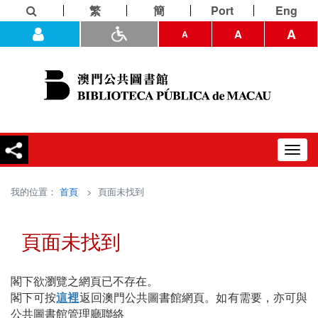
繁
簡
Port
Eng
A
A
A
Toggl
navig
我的位置：
首頁
> 頁面未找到
頁面未找到
閣下欲瀏覽之網頁已不存在。
閣下可按
這裡
返回澳門公共圖書館網頁。如有需要，亦可與
公共圖書館管理廳聯絡