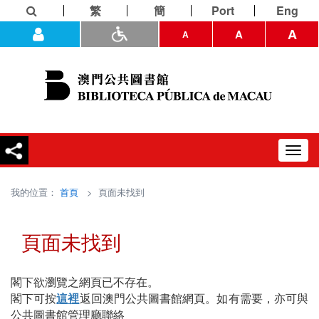
繁
簡
Port
Eng
A
A
A
Toggl
navig
我的位置：
首頁
> 頁面未找到
頁面未找到
閣下欲瀏覽之網頁已不存在。
閣下可按
這裡
返回澳門公共圖書館網頁。如有需要，亦可與
公共圖書館管理廳聯絡