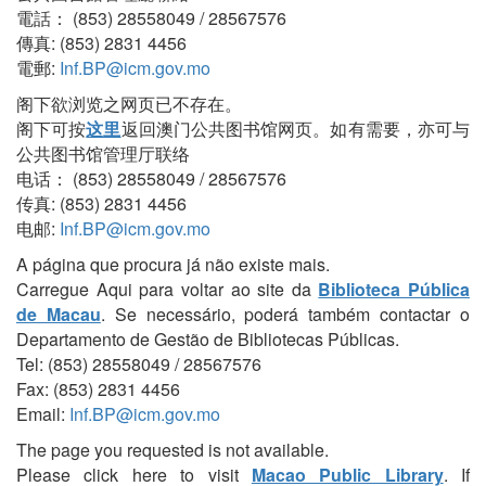
電話： (853) 28558049 / 28567576
傳真: (853) 2831 4456
電郵:
Inf.BP@icm.gov.mo
阁下欲浏览之网页已不存在。
阁下可按
这里
返回澳门公共图书馆网页。如有需要，亦可与
公共图书馆管理厅联络
电话： (853) 28558049 / 28567576
传真: (853) 2831 4456
电邮:
Inf.BP@icm.gov.mo
A página que procura já não existe mais.
Carregue Aqui para voltar ao site da
Biblioteca Pública
de Macau
. Se necessário, poderá também contactar o
Departamento de Gestão de Bibliotecas Públicas.
Tel: (853) 28558049 / 28567576
Fax: (853) 2831 4456
Email:
Inf.BP@icm.gov.mo
The page you requested is not available.
Please click here to visit
Macao Public Library
. If