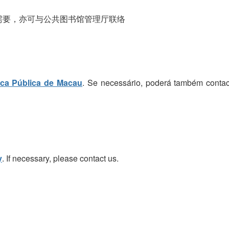
需要，亦可与公共图书馆管理厅联络
eca Pública de Macau
. Se necessário, poderá também contac
y
. If necessary, please contact us.