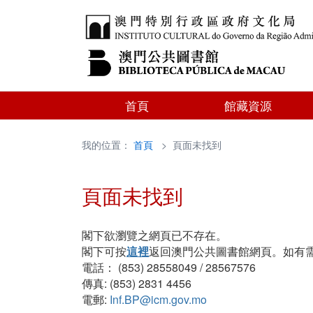
首頁
館藏資源
我的位置：
首頁
> 頁面未找到
頁面未找到
閣下欲瀏覽之網頁已不存在。
閣下可按
這裡
返回澳門公共圖書館網頁。如有
電話： (853) 28558049 / 28567576
傳真: (853) 2831 4456
電郵:
Inf.BP@icm.gov.mo