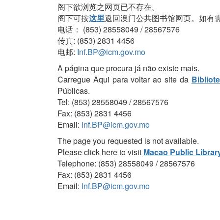
阁下欲浏览之网页已不存在。
阁下可按
这里
返回澳门公共图书馆网页。如有
电话： (853) 28558049 / 28567576
传真: (853) 2831 4456
电邮:
Inf.BP@icm.gov.mo
A página que procura já não existe mais.
Carregue Aqui para voltar ao site da
Bibliot
Públicas.
Tel: (853) 28558049 / 28567576
Fax: (853) 2831 4456
Email:
Inf.BP@icm.gov.mo
The page you requested is not available.
Please click here to visit
Macao Public Librar
Telephone: (853) 28558049 / 28567576
Fax: (853) 2831 4456
Email:
Inf.BP@icm.gov.mo