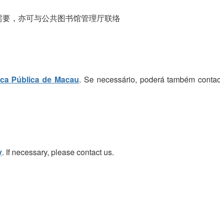
需要，亦可与公共图书馆管理厅联络
eca Pública de Macau
. Se necessário, poderá também contac
y
. If necessary, please contact us.