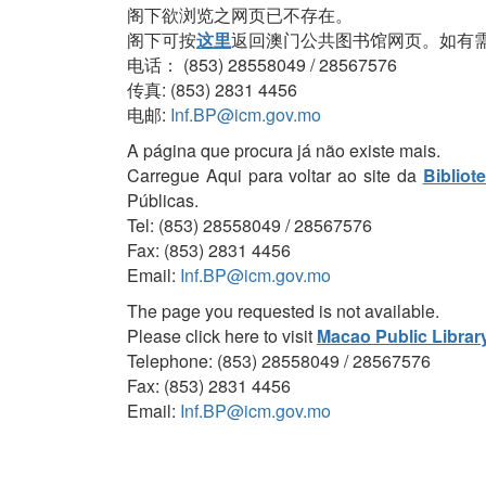
阁下欲浏览之网页已不存在。
阁下可按
这里
返回澳门公共图书馆网页。如有
电话： (853) 28558049 / 28567576
传真: (853) 2831 4456
电邮:
Inf.BP@icm.gov.mo
A página que procura já não existe mais.
Carregue Aqui para voltar ao site da
Bibliot
Públicas.
Tel: (853) 28558049 / 28567576
Fax: (853) 2831 4456
Email:
Inf.BP@icm.gov.mo
The page you requested is not available.
Please click here to visit
Macao Public Librar
Telephone: (853) 28558049 / 28567576
Fax: (853) 2831 4456
Email:
Inf.BP@icm.gov.mo