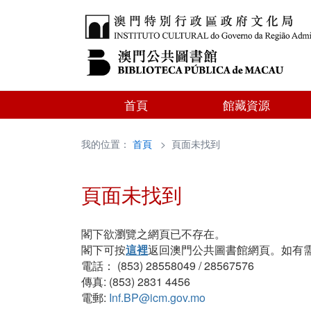
首頁
館藏資源
我的位置：
首頁
> 頁面未找到
頁面未找到
閣下欲瀏覽之網頁已不存在。
閣下可按
這裡
返回澳門公共圖書館網頁。如有
電話： (853) 28558049 / 28567576
傳真: (853) 2831 4456
電郵:
Inf.BP@icm.gov.mo