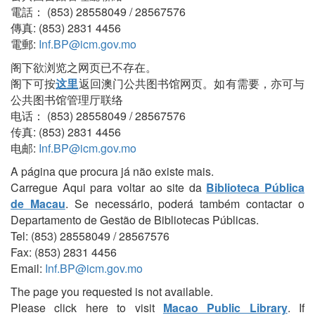
電話： (853) 28558049 / 28567576
傳真: (853) 2831 4456
電郵:
Inf.BP@icm.gov.mo
阁下欲浏览之网页已不存在。
阁下可按
这里
返回澳门公共图书馆网页。如有需要，亦可与
公共图书馆管理厅联络
电话： (853) 28558049 / 28567576
传真: (853) 2831 4456
电邮:
Inf.BP@icm.gov.mo
A página que procura já não existe mais.
Carregue Aqui para voltar ao site da
Biblioteca Pública
de Macau
. Se necessário, poderá também contactar o
Departamento de Gestão de Bibliotecas Públicas.
Tel: (853) 28558049 / 28567576
Fax: (853) 2831 4456
Email:
Inf.BP@icm.gov.mo
The page you requested is not available.
Please click here to visit
Macao Public Library
. If