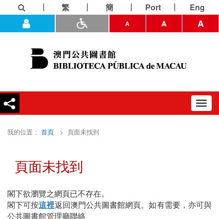
繁
簡
Port
Eng
A
A
A
Toggl
navig
我的位置：
首頁
> 頁面未找到
頁面未找到
閣下欲瀏覽之網頁已不存在。
閣下可按
這裡
返回澳門公共圖書館網頁。如有需要，亦可與
公共圖書館管理廳聯絡