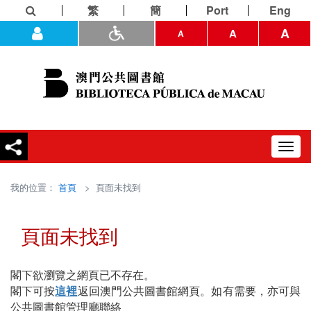
繁
簡
Port
Eng
A
A
A
Toggl
navig
我的位置：
首頁
> 頁面未找到
頁面未找到
閣下欲瀏覽之網頁已不存在。
閣下可按
這裡
返回澳門公共圖書館網頁。如有需要，亦可與
公共圖書館管理廳聯絡