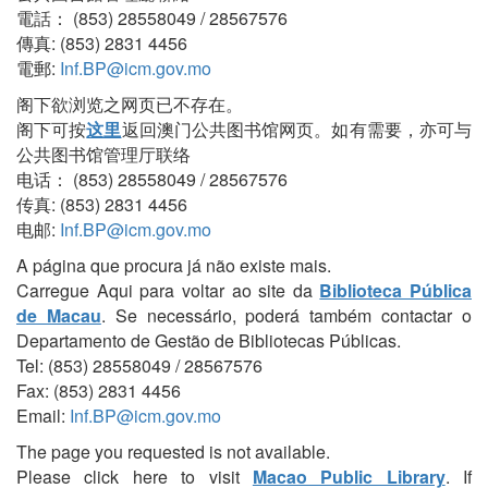
電話： (853) 28558049 / 28567576
傳真: (853) 2831 4456
電郵:
Inf.BP@icm.gov.mo
阁下欲浏览之网页已不存在。
阁下可按
这里
返回澳门公共图书馆网页。如有需要，亦可与
公共图书馆管理厅联络
电话： (853) 28558049 / 28567576
传真: (853) 2831 4456
电邮:
Inf.BP@icm.gov.mo
A página que procura já não existe mais.
Carregue Aqui para voltar ao site da
Biblioteca Pública
de Macau
. Se necessário, poderá também contactar o
Departamento de Gestão de Bibliotecas Públicas.
Tel: (853) 28558049 / 28567576
Fax: (853) 2831 4456
Email:
Inf.BP@icm.gov.mo
The page you requested is not available.
Please click here to visit
Macao Public Library
. If