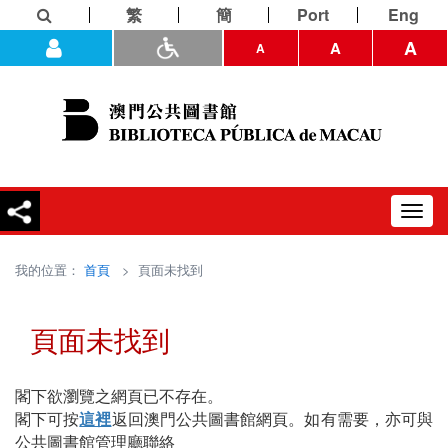
繁
簡
Port
Eng
A
A
A
Toggl
navig
我的位置：
首頁
> 頁面未找到
頁面未找到
閣下欲瀏覽之網頁已不存在。
閣下可按
這裡
返回澳門公共圖書館網頁。如有需要，亦可與
公共圖書館管理廳聯絡