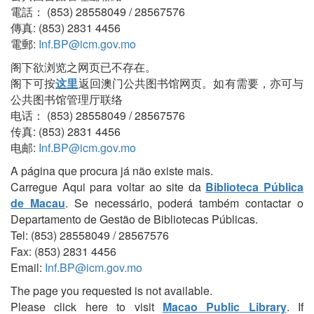
電話： (853) 28558049 / 28567576
傳真: (853) 2831 4456
電郵:
Inf.BP@icm.gov.mo
阁下欲浏览之网页已不存在。
阁下可按
这里
返回澳门公共图书馆网页。如有需要，亦可与
公共图书馆管理厅联络
电话： (853) 28558049 / 28567576
传真: (853) 2831 4456
电邮:
Inf.BP@icm.gov.mo
A página que procura já não existe mais.
Carregue Aqui para voltar ao site da
Biblioteca Pública
de Macau
. Se necessário, poderá também contactar o
Departamento de Gestão de Bibliotecas Públicas.
Tel: (853) 28558049 / 28567576
Fax: (853) 2831 4456
Email:
Inf.BP@icm.gov.mo
The page you requested is not available.
Please click here to visit
Macao Public Library
. If