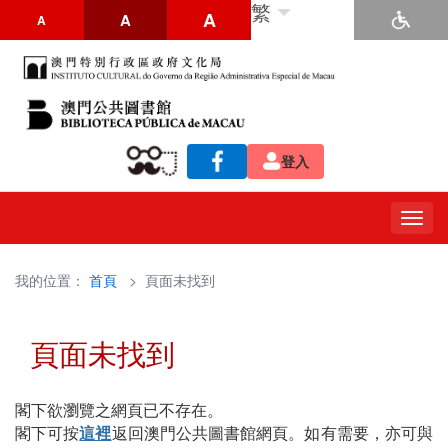
繁
A
A
A
登入
Togg
navig
我的位置：
首頁
> 頁面未找到
頁面未找到
閣下欲瀏覽之網頁已不存在。
閣下可按
這裡
返回澳門公共圖書館網頁。如有需要，亦可與