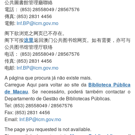
公共圖書館管理廳聯絡
電話： (853) 28558049 / 28567576
傳真: (853) 2831 4456
電郵:
Inf.BP@icm.gov.mo
阁下欲浏览之网页已不存在。
阁下可按
这里
返回澳门公共图书馆网页。如有需要，亦可与
公共图书馆管理厅联络
电话： (853) 28558049 / 28567576
传真: (853) 2831 4456
电邮:
Inf.BP@icm.gov.mo
A página que procura já não existe mais.
Carregue Aqui para voltar ao site da
Biblioteca Pública
de Macau
. Se necessário, poderá também contactar o
Departamento de Gestão de Bibliotecas Públicas.
Tel: (853) 28558049 / 28567576
Fax: (853) 2831 4456
Email:
Inf.BP@icm.gov.mo
The page you requested is not available.