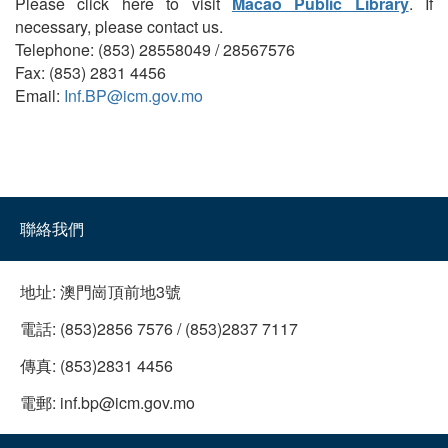
Please click here to visit
Macao Public Library
. If
necessary, please contact us.
Telephone: (853) 28558049 / 28567576
Fax: (853) 2831 4456
Email:
Inf.BP@icm.gov.mo
聯絡我們
地址:
澳門崗頂前地3號
電話:
(853)2856 7576 / (853)2837 7117
傳真:
(853)2831 4456
電郵:
inf.bp@icm.gov.mo