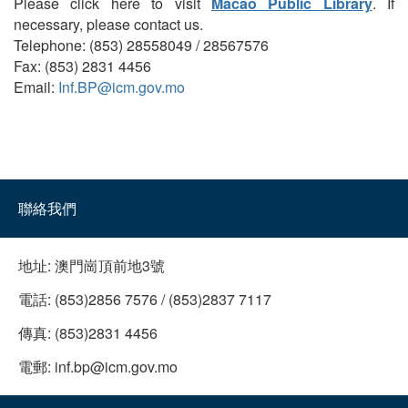
Please click here to visit
Macao Public Library
. If
necessary, please contact us.
Telephone: (853) 28558049 / 28567576
Fax: (853) 2831 4456
Email:
Inf.BP@icm.gov.mo
聯絡我們
地址:
澳門崗頂前地3號
電話:
(853)2856 7576 / (853)2837 7117
傳真:
(853)2831 4456
電郵:
inf.bp@icm.gov.mo