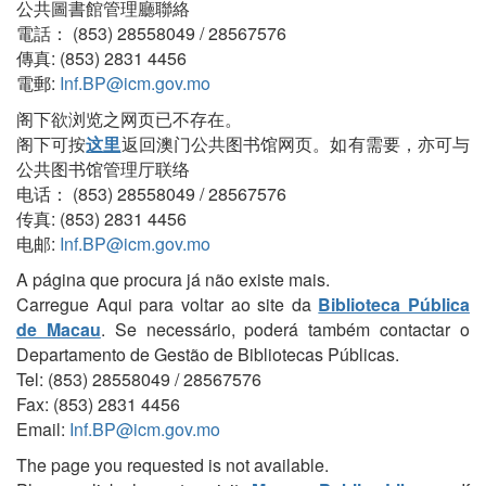
公共圖書館管理廳聯絡
電話： (853) 28558049 / 28567576
傳真: (853) 2831 4456
電郵:
Inf.BP@icm.gov.mo
阁下欲浏览之网页已不存在。
阁下可按
这里
返回澳门公共图书馆网页。如有需要，亦可与
公共图书馆管理厅联络
电话： (853) 28558049 / 28567576
传真: (853) 2831 4456
电邮:
Inf.BP@icm.gov.mo
A página que procura já não existe mais.
Carregue Aqui para voltar ao site da
Biblioteca Pública
de Macau
. Se necessário, poderá também contactar o
Departamento de Gestão de Bibliotecas Públicas.
Tel: (853) 28558049 / 28567576
Fax: (853) 2831 4456
Email:
Inf.BP@icm.gov.mo
The page you requested is not available.