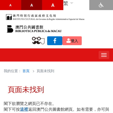
繁
A
A
A
登入
Togg
navig
我的位置：
首頁
> 頁面未找到
頁面未找到
閣下欲瀏覽之網頁已不存在。
閣下可按
這裡
返回澳門公共圖書館網頁。如有需要，亦可與