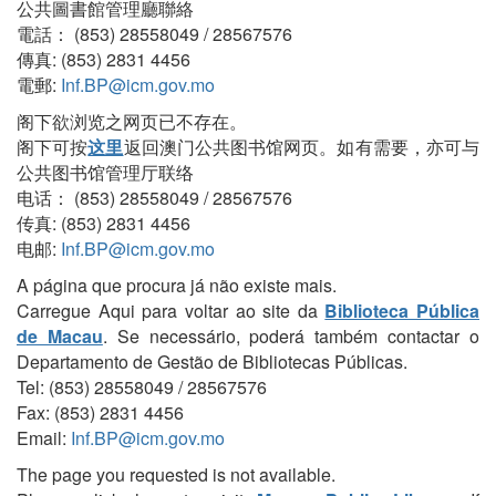
公共圖書館管理廳聯絡
電話： (853) 28558049 / 28567576
傳真: (853) 2831 4456
電郵:
Inf.BP@icm.gov.mo
阁下欲浏览之网页已不存在。
阁下可按
这里
返回澳门公共图书馆网页。如有需要，亦可与
公共图书馆管理厅联络
电话： (853) 28558049 / 28567576
传真: (853) 2831 4456
电邮:
Inf.BP@icm.gov.mo
A página que procura já não existe mais.
Carregue Aqui para voltar ao site da
Biblioteca Pública
de Macau
. Se necessário, poderá também contactar o
Departamento de Gestão de Bibliotecas Públicas.
Tel: (853) 28558049 / 28567576
Fax: (853) 2831 4456
Email:
Inf.BP@icm.gov.mo
The page you requested is not available.