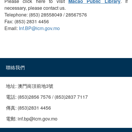
Please click here to visit
Macao Public Library
. If
necessary, please contact us.
Telephone: (853) 28558049 / 28567576
Fax: (853) 2831 4456
Email:
Inf.BP@icm.gov.mo
聯絡我們
地址:
澳門崗頂前地3號
電話:
(853)2856 7576 / (853)2837 7117
傳真:
(853)2831 4456
電郵:
inf.bp@icm.gov.mo