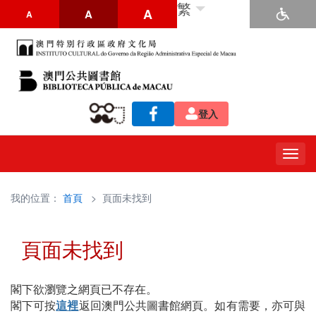
繁
A
A
A
登入
Togg
navig
我的位置：
首頁
> 頁面未找到
頁面未找到
閣下欲瀏覽之網頁已不存在。
閣下可按
這裡
返回澳門公共圖書館網頁。如有需要，亦可與