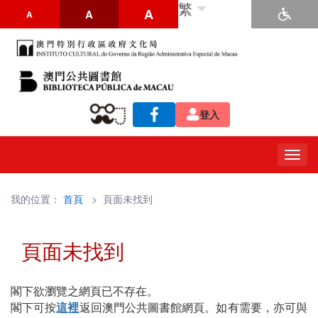
繁
A
A
A
登入
Togg
navig
我的位置：
首頁
> 頁面未找到
頁面未找到
閣下欲瀏覽之網頁已不存在。
閣下可按
這裡
返回澳門公共圖書館網頁。如有需要，亦可與