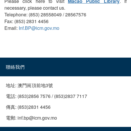
Please click here to visit
Macao Public Library
. If
necessary, please contact us.
Telephone: (853) 28558049 / 28567576
Fax: (853) 2831 4456
Email:
Inf.BP@icm.gov.mo
聯絡我們
地址:
澳門崗頂前地3號
電話:
(853)2856 7576 / (853)2837 7117
傳真:
(853)2831 4456
電郵:
inf.bp@icm.gov.mo