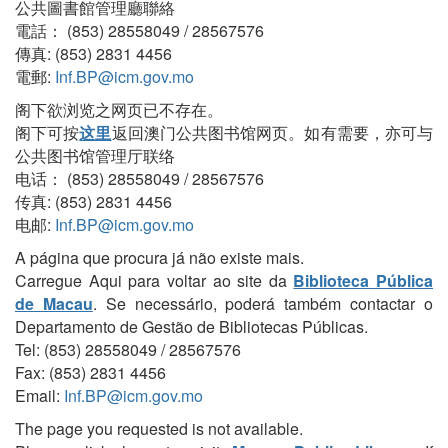
公共圖書館管理廳聯絡
電話： (853) 28558049 / 28567576
傳真: (853) 2831 4456
電郵:
Inf.BP@icm.gov.mo
阁下欲浏览之网页已不存在。
阁下可按
这里
返回澳门公共图书馆网页。如有需要，亦可与
公共图书馆管理厅联络
电话： (853) 28558049 / 28567576
传真: (853) 2831 4456
电邮:
Inf.BP@icm.gov.mo
A página que procura já não existe mais.
Carregue Aqui para voltar ao site da
Biblioteca Pública
de Macau
. Se necessário, poderá também contactar o
Departamento de Gestão de Bibliotecas Públicas.
Tel: (853) 28558049 / 28567576
Fax: (853) 2831 4456
Email:
Inf.BP@icm.gov.mo
The page you requested is not available.