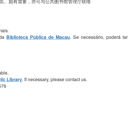
页。如有需要，亦可与公共图书馆管理厅联络
mais.
 da
Biblioteca Pública de Macau
. Se necessário, poderá t
able.
ic Library
. If necessary, please contact us.
576