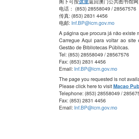
阁下可按
这里
返回澳门公共图书馆网
电话： (853) 28558049 / 28567576
传真: (853) 2831 4456
电邮:
Inf.BP@icm.gov.mo
A página que procura já não existe 
Carregue Aqui para voltar ao site
Gestão de Bibliotecas Públicas.
Tel: (853) 28558049 / 28567576
Fax: (853) 2831 4456
Email:
Inf.BP@icm.gov.mo
The page you requested is not avail
Please click here to visit
Macao Publ
Telephone: (853) 28558049 / 28567
Fax: (853) 2831 4456
Email:
Inf.BP@icm.gov.mo