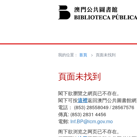
我的位置：
首頁
> 頁面未找到
頁面未找到
閣下欲瀏覽之網頁已不存在。
閣下可按
這裡
返回澳門公共圖書館網
電話： (853) 28558049 / 28567576
傳真: (853) 2831 4456
電郵:
Inf.BP@icm.gov.mo
阁下欲浏览之网页已不存在。