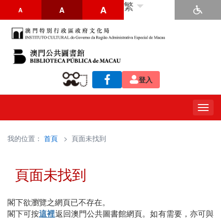
繁
A
A
A
登入
Togg
navig
我的位置：
首頁
> 頁面未找到
頁面未找到
閣下欲瀏覽之網頁已不存在。
閣下可按
這裡
返回澳門公共圖書館網頁。如有需要，亦可與