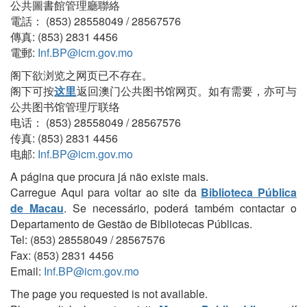
公共圖書館管理廳聯絡
電話： (853) 28558049 / 28567576
傳真: (853) 2831 4456
電郵:
Inf.BP@icm.gov.mo
阁下欲浏览之网页已不存在。
阁下可按
这里
返回澳门公共图书馆网页。如有需要，亦可与
公共图书馆管理厅联络
电话： (853) 28558049 / 28567576
传真: (853) 2831 4456
电邮:
Inf.BP@icm.gov.mo
A página que procura já não existe mais.
Carregue Aqui para voltar ao site da
Biblioteca Pública
de Macau
. Se necessário, poderá também contactar o
Departamento de Gestão de Bibliotecas Públicas.
Tel: (853) 28558049 / 28567576
Fax: (853) 2831 4456
Email:
Inf.BP@icm.gov.mo
The page you requested is not available.