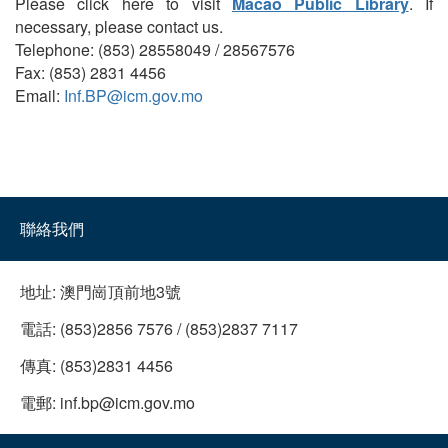
Please click here to visit
Macao Public Library
. If
necessary, please contact us.
Telephone: (853) 28558049 / 28567576
Fax: (853) 2831 4456
Email:
Inf.BP@icm.gov.mo
聯絡我們
地址:
澳門崗頂前地3號
電話:
(853)2856 7576 / (853)2837 7117
傳真:
(853)2831 4456
電郵:
inf.bp@icm.gov.mo