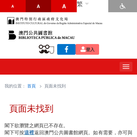
繁
A
A
A
登入
Togg
navig
我的位置：
首頁
> 頁面未找到
頁面未找到
閣下欲瀏覽之網頁已不存在。
閣下可按
這裡
返回澳門公共圖書館網頁。如有需要，亦可與