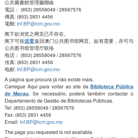
公共圖書館管理廳聯絡
電話： (853) 28558049 / 28567576
傳真: (853) 2831 4456
電郵:
Inf.BP@icm.gov.mo
阁下欲浏览之网页已不存在。
阁下可按
这里
返回澳门公共图书馆网页。如有需要，亦可与
公共图书馆管理厅联络
电话： (853) 28558049 / 28567576
传真: (853) 2831 4456
电邮:
Inf.BP@icm.gov.mo
A página que procura já não existe mais.
Carregue Aqui para voltar ao site da
Biblioteca Pública
de Macau
. Se necessário, poderá também contactar o
Departamento de Gestão de Bibliotecas Públicas.
Tel: (853) 28558049 / 28567576
Fax: (853) 2831 4456
Email:
Inf.BP@icm.gov.mo
The page you requested is not available.