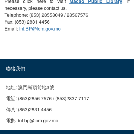
Please click here to visit
Macao Public Library
. If
necessary, please contact us.
Telephone: (853) 28558049 / 28567576
Fax: (853) 2831 4456
Email:
Inf.BP@icm.gov.mo
聯絡我們
地址:
澳門崗頂前地3號
電話:
(853)2856 7576 / (853)2837 7117
傳真:
(853)2831 4456
電郵:
inf.bp@icm.gov.mo