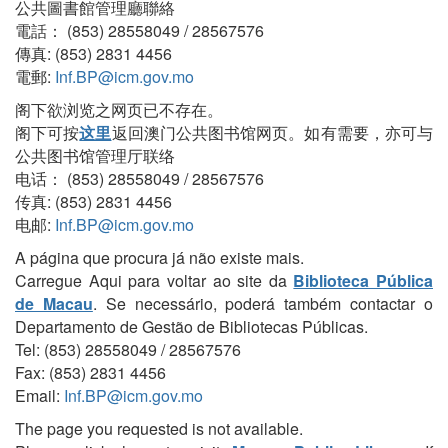
公共圖書館管理廳聯絡
電話： (853) 28558049 / 28567576
傳真: (853) 2831 4456
電郵:
Inf.BP@icm.gov.mo
阁下欲浏览之网页已不存在。
阁下可按
这里
返回澳门公共图书馆网页。如有需要，亦可与
公共图书馆管理厅联络
电话： (853) 28558049 / 28567576
传真: (853) 2831 4456
电邮:
Inf.BP@icm.gov.mo
A página que procura já não existe mais.
Carregue Aqui para voltar ao site da
Biblioteca Pública
de Macau
. Se necessário, poderá também contactar o
Departamento de Gestão de Bibliotecas Públicas.
Tel: (853) 28558049 / 28567576
Fax: (853) 2831 4456
Email:
Inf.BP@icm.gov.mo
The page you requested is not available.