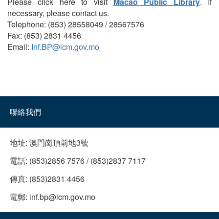
Please click here to visit
Macao Public Library
. If
necessary, please contact us.
Telephone: (853) 28558049 / 28567576
Fax: (853) 2831 4456
Email:
Inf.BP@icm.gov.mo
聯絡我們
地址:
澳門崗頂前地3號
電話:
(853)2856 7576 / (853)2837 7117
傳真:
(853)2831 4456
電郵:
inf.bp@icm.gov.mo