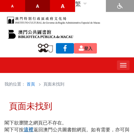
繁
A
A
A
登入
Togg
navig
我的位置：
首頁
> 頁面未找到
頁面未找到
閣下欲瀏覽之網頁已不存在。
閣下可按
這裡
返回澳門公共圖書館網頁。如有需要，亦可與