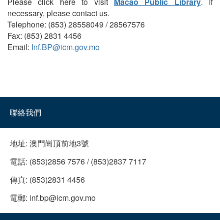
Please click here to visit
Macao Public Library
. If
necessary, please contact us.
Telephone: (853) 28558049 / 28567576
Fax: (853) 2831 4456
Email:
Inf.BP@icm.gov.mo
聯絡我們
地址:
澳門崗頂前地3號
電話:
(853)2856 7576 / (853)2837 7117
傳真:
(853)2831 4456
電郵:
inf.bp@icm.gov.mo