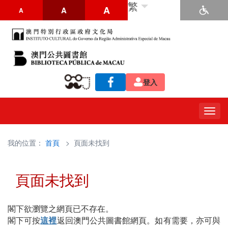
繁
A
A
A
登入
Togg
navig
我的位置：
首頁
> 頁面未找到
頁面未找到
閣下欲瀏覽之網頁已不存在。
閣下可按
這裡
返回澳門公共圖書館網頁。如有需要，亦可與