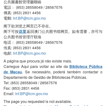
公共圖書館管理廳聯絡
電話： (853) 28558049 / 28567576
傳真: (853) 2831 4456
電郵:
Inf.BP@icm.gov.mo
阁下欲浏览之网页已不存在。
阁下可按
这里
返回澳门公共图书馆网页。如有需要，亦可与
公共图书馆管理厅联络
电话： (853) 28558049 / 28567576
传真: (853) 2831 4456
电邮:
Inf.BP@icm.gov.mo
A página que procura já não existe mais.
Carregue Aqui para voltar ao site da
Biblioteca Pública
de Macau
. Se necessário, poderá também contactar o
Departamento de Gestão de Bibliotecas Públicas.
Tel: (853) 28558049 / 28567576
Fax: (853) 2831 4456
Email:
Inf.BP@icm.gov.mo
The page you requested is not available.