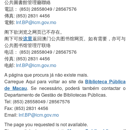
公共圖書館管理廳聯絡
電話： (853) 28558049 / 28567576
傳真: (853) 2831 4456
電郵:
Inf.BP@icm.gov.mo
阁下欲浏览之网页已不存在。
阁下可按
这里
返回澳门公共图书馆网页。如有需要，亦可与
公共图书馆管理厅联络
电话： (853) 28558049 / 28567576
传真: (853) 2831 4456
电邮:
Inf.BP@icm.gov.mo
A página que procura já não existe mais.
Carregue Aqui para voltar ao site da
Biblioteca Pública
de Macau
. Se necessário, poderá também contactar o
Departamento de Gestão de Bibliotecas Públicas.
Tel: (853) 28558049 / 28567576
Fax: (853) 2831 4456
Email:
Inf.BP@icm.gov.mo
The page you requested is not available.