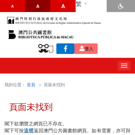
繁
A
A
A
登入
Togg
navig
我的位置：
首頁
> 頁面未找到
頁面未找到
閣下欲瀏覽之網頁已不存在。
閣下可按
這裡
返回澳門公共圖書館網頁。如有需要，亦可與