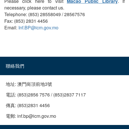
Please click here to visit
Macao Public Library
. If
necessary, please contact us.
Telephone: (853) 28558049 / 28567576
Fax: (853) 2831 4456
Email:
Inf.BP@icm.gov.mo
聯絡我們
地址:
澳門崗頂前地3號
電話:
(853)2856 7576 / (853)2837 7117
傳真:
(853)2831 4456
電郵:
inf.bp@icm.gov.mo