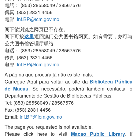
電話： (853) 28558049 / 28567576
傳真: (853) 2831 4456
電郵:
Inf.BP@icm.gov.mo
阁下欲浏览之网页已不存在。
阁下可按
这里
返回澳门公共图书馆网页。如有需要，亦可与
公共图书馆管理厅联络
电话： (853) 28558049 / 28567576
传真: (853) 2831 4456
电邮:
Inf.BP@icm.gov.mo
A página que procura já não existe mais.
Carregue Aqui para voltar ao site da
Biblioteca Pública
de Macau
. Se necessário, poderá também contactar o
Departamento de Gestão de Bibliotecas Públicas.
Tel: (853) 28558049 / 28567576
Fax: (853) 2831 4456
Email:
Inf.BP@icm.gov.mo
The page you requested is not available.
Please click here to visit
Macao Public Library
. If