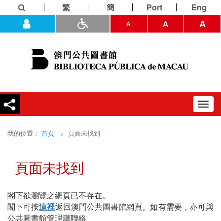
繁
簡
Port
Eng
A
A
A
Toggl
navig
我的位置：
首頁
> 頁面未找到
頁面未找到
閣下欲瀏覽之網頁已不存在。
閣下可按
這裡
返回澳門公共圖書館網頁。如有需要，亦可與
公共圖書館管理廳聯絡