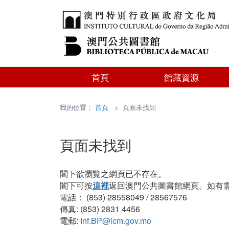
首頁
館藏資源
我的位置：
首頁
> 頁面未找到
頁面未找到
閣下欲瀏覽之網頁已不存在。
閣下可按
這裡
返回澳門公共圖書館網頁。如有
電話： (853) 28558049 / 28567576
傳真: (853) 2831 4456
電郵:
Inf.BP@icm.gov.mo