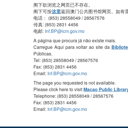
阁下欲浏览之网页已不存在。
阁下可按
这里
返回澳门公共图书馆网页。如有
电话： (853) 28558049 / 28567576
传真: (853) 2831 4456
电邮:
Inf.BP@icm.gov.mo
A página que procura já não existe mais.
Carregue Aqui para voltar ao site da
Bibliot
Públicas.
Tel: (853) 28558049 / 28567576
Fax: (853) 2831 4456
Email:
Inf.BP@icm.gov.mo
The page you requested is not available.
Please click here to visit
Macao Public Librar
Telephone: (853) 28558049 / 28567576
Fax: (853) 2831 4456
Email:
Inf.BP@icm.gov.mo