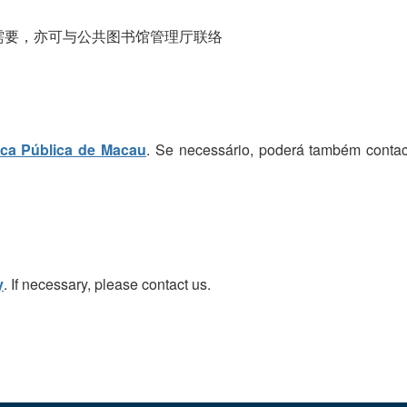
需要，亦可与公共图书馆管理厅联络
eca Pública de Macau
. Se necessário, poderá também contac
y
. If necessary, please contact us.