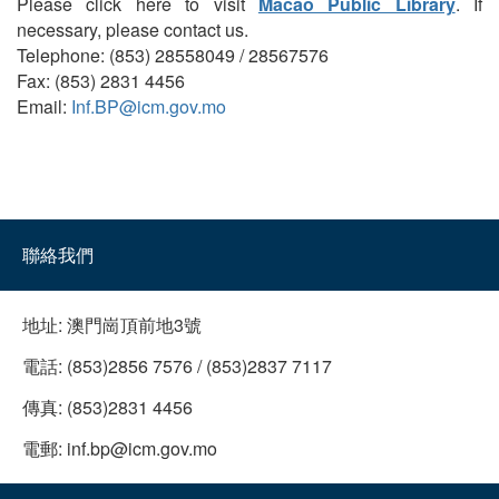
Please click here to visit
Macao Public Library
. If
necessary, please contact us.
Telephone: (853) 28558049 / 28567576
Fax: (853) 2831 4456
Email:
Inf.BP@icm.gov.mo
聯絡我們
地址:
澳門崗頂前地3號
電話:
(853)2856 7576 / (853)2837 7117
傳真:
(853)2831 4456
電郵:
inf.bp@icm.gov.mo