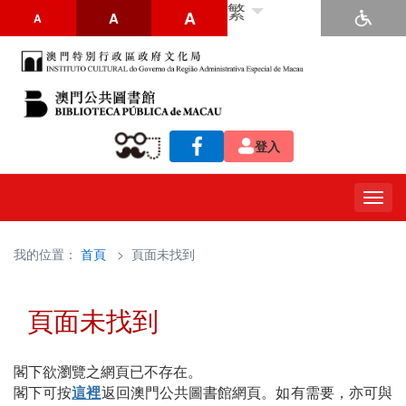
繁
A
A
A
登入
Togg
navig
我的位置：
首頁
> 頁面未找到
頁面未找到
閣下欲瀏覽之網頁已不存在。
閣下可按
這裡
返回澳門公共圖書館網頁。如有需要，亦可與