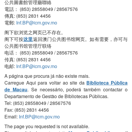
公共圖書館管理廳聯絡
電話： (853) 28558049 / 28567576
傳真: (853) 2831 4456
電郵:
Inf.BP@icm.gov.mo
阁下欲浏览之网页已不存在。
阁下可按
这里
返回澳门公共图书馆网页。如有需要，亦可与
公共图书馆管理厅联络
电话： (853) 28558049 / 28567576
传真: (853) 2831 4456
电邮:
Inf.BP@icm.gov.mo
A página que procura já não existe mais.
Carregue Aqui para voltar ao site da
Biblioteca Pública
de Macau
. Se necessário, poderá também contactar o
Departamento de Gestão de Bibliotecas Públicas.
Tel: (853) 28558049 / 28567576
Fax: (853) 2831 4456
Email:
Inf.BP@icm.gov.mo
The page you requested is not available.