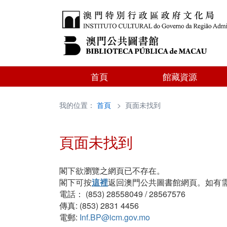
首頁
館藏資源
我的位置：
首頁
> 頁面未找到
頁面未找到
閣下欲瀏覽之網頁已不存在。
閣下可按
這裡
返回澳門公共圖書館網頁。如有
電話： (853) 28558049 / 28567576
傳真: (853) 2831 4456
電郵:
Inf.BP@icm.gov.mo