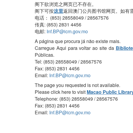
阁下欲浏览之网页已不存在。
阁下可按
这里
返回澳门公共图书馆网页。如有
电话： (853) 28558049 / 28567576
传真: (853) 2831 4456
电邮:
Inf.BP@icm.gov.mo
A página que procura já não existe mais.
Carregue Aqui para voltar ao site da
Bibliot
Públicas.
Tel: (853) 28558049 / 28567576
Fax: (853) 2831 4456
Email:
Inf.BP@icm.gov.mo
The page you requested is not available.
Please click here to visit
Macao Public Librar
Telephone: (853) 28558049 / 28567576
Fax: (853) 2831 4456
Email:
Inf.BP@icm.gov.mo