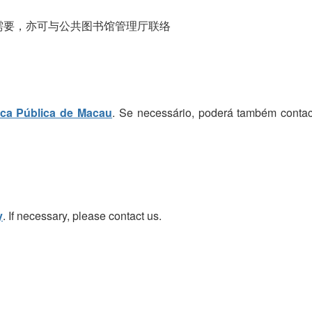
需要，亦可与公共图书馆管理厅联络
eca Pública de Macau
. Se necessário, poderá também contac
y
. If necessary, please contact us.