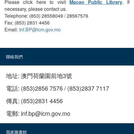
Please click here to visit
Macao Public Library
. If
necessary, please contact us.
Telephone: (853) 28558049 / 28567576
Fax: (853) 2831 4456
Email:
Inf.BP@icm.gov.mo
聯絡我們
地址:
澳門荷蘭園前地3號
電話:
(853)2856 7576 / (853)2837 7117
傳真:
(853)2831 4456
電郵:
inf.bp@icm.gov.mo
我家圖書館