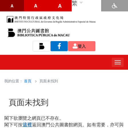
繁
A
A
A
登入
Tog
navi
我的位置：
首頁
> 頁面未找到
頁面未找到
閣下欲瀏覽之網頁已不存在。
閣下可按
這裡
返回澳門公共圖書館網頁。如有需要，亦可與