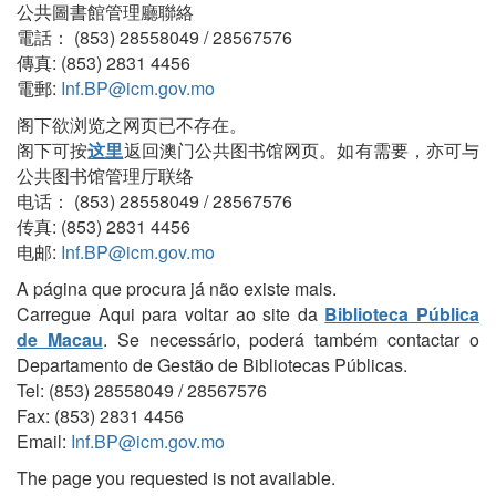
公共圖書館管理廳聯絡
電話： (853) 28558049 / 28567576
傳真: (853) 2831 4456
電郵:
Inf.BP@icm.gov.mo
阁下欲浏览之网页已不存在。
阁下可按
这里
返回澳门公共图书馆网页。如有需要，亦可与
公共图书馆管理厅联络
电话： (853) 28558049 / 28567576
传真: (853) 2831 4456
电邮:
Inf.BP@icm.gov.mo
A página que procura já não existe mais.
Carregue Aqui para voltar ao site da
Biblioteca Pública
de Macau
. Se necessário, poderá também contactar o
Departamento de Gestão de Bibliotecas Públicas.
Tel: (853) 28558049 / 28567576
Fax: (853) 2831 4456
Email:
Inf.BP@icm.gov.mo
The page you requested is not available.