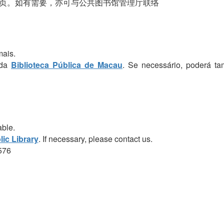
页。如有需要，亦可与公共图书馆管理厅联络
mais.
 da
Biblioteca Pública de Macau
. Se necessário, poderá t
able.
ic Library
. If necessary, please contact us.
576