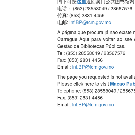
阁下可按
这里
返回澳门公共图书馆网
电话： (853) 28558049 / 28567576
传真: (853) 2831 4456
电邮:
Inf.BP@icm.gov.mo
A página que procura já não existe 
Carregue Aqui para voltar ao site
Gestão de Bibliotecas Públicas.
Tel: (853) 28558049 / 28567576
Fax: (853) 2831 4456
Email:
Inf.BP@icm.gov.mo
The page you requested is not avail
Please click here to visit
Macao Publ
Telephone: (853) 28558049 / 28567
Fax: (853) 2831 4456
Email:
Inf.BP@icm.gov.mo