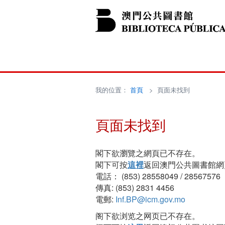
我的位置：
首頁
> 頁面未找到
頁面未找到
閣下欲瀏覽之網頁已不存在。
閣下可按
這裡
返回澳門公共圖書館網
電話： (853) 28558049 / 28567576
傳真: (853) 2831 4456
電郵:
Inf.BP@icm.gov.mo
阁下欲浏览之网页已不存在。