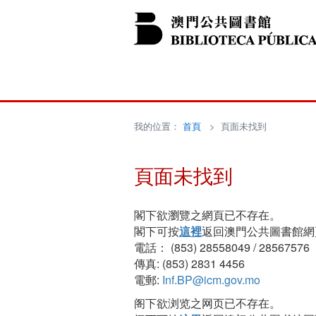
我的位置：
首頁
> 頁面未找到
頁面未找到
閣下欲瀏覽之網頁已不存在。
閣下可按
這裡
返回澳門公共圖書館網
電話： (853) 28558049 / 28567576
傳真: (853) 2831 4456
電郵:
Inf.BP@icm.gov.mo
阁下欲浏览之网页已不存在。