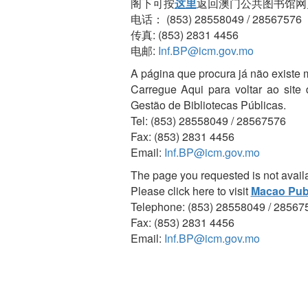
阁下可按
这里
返回澳门公共图书馆网
电话： (853) 28558049 / 28567576
传真: (853) 2831 4456
电邮:
Inf.BP@icm.gov.mo
A página que procura já não existe 
Carregue Aqui para voltar ao site
Gestão de Bibliotecas Públicas.
Tel: (853) 28558049 / 28567576
Fax: (853) 2831 4456
Email:
Inf.BP@icm.gov.mo
The page you requested is not avail
Please click here to visit
Macao Publ
Telephone: (853) 28558049 / 28567
Fax: (853) 2831 4456
Email:
Inf.BP@icm.gov.mo