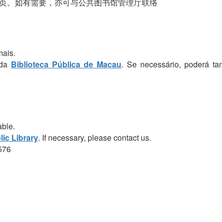
页。如有需要，亦可与公共图书馆管理厅联络
mais.
 da
Biblioteca Pública de Macau
. Se necessário, poderá t
able.
ic Library
. If necessary, please contact us.
576