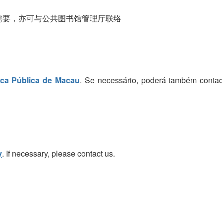
需要，亦可与公共图书馆管理厅联络
eca Pública de Macau
. Se necessário, poderá também contac
y
. If necessary, please contact us.