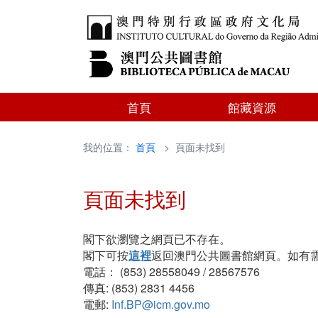
首頁
館藏資源
我的位置：
首頁
> 頁面未找到
頁面未找到
閣下欲瀏覽之網頁已不存在。
閣下可按
這裡
返回澳門公共圖書館網頁。如有
電話： (853) 28558049 / 28567576
傳真: (853) 2831 4456
電郵:
Inf.BP@icm.gov.mo