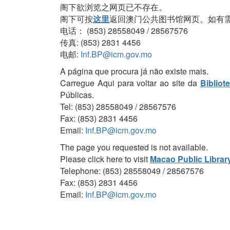
阁下欲浏览之网页已不存在。
阁下可按
这里
返回澳门公共图书馆网页。如有
电话： (853) 28558049 / 28567576
传真: (853) 2831 4456
电邮:
Inf.BP@icm.gov.mo
A página que procura já não existe mais.
Carregue Aqui para voltar ao site da
Bibliot
Públicas.
Tel: (853) 28558049 / 28567576
Fax: (853) 2831 4456
Email:
Inf.BP@icm.gov.mo
The page you requested is not available.
Please click here to visit
Macao Public Librar
Telephone: (853) 28558049 / 28567576
Fax: (853) 2831 4456
Email:
Inf.BP@icm.gov.mo