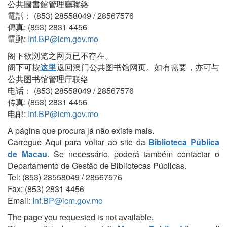
公共圖書館管理廳聯絡
電話： (853) 28558049 / 28567576
傳真: (853) 2831 4456
電郵:
Inf.BP@icm.gov.mo
阁下欲浏览之网页已不存在。
阁下可按
这里
返回澳门公共图书馆网页。如有需要，亦可与
公共图书馆管理厅联络
电话： (853) 28558049 / 28567576
传真: (853) 2831 4456
电邮:
Inf.BP@icm.gov.mo
A página que procura já não existe mais.
Carregue Aqui para voltar ao site da
Biblioteca Pública
de Macau
. Se necessário, poderá também contactar o
Departamento de Gestão de Bibliotecas Públicas.
Tel: (853) 28558049 / 28567576
Fax: (853) 2831 4456
Email:
Inf.BP@icm.gov.mo
The page you requested is not available.