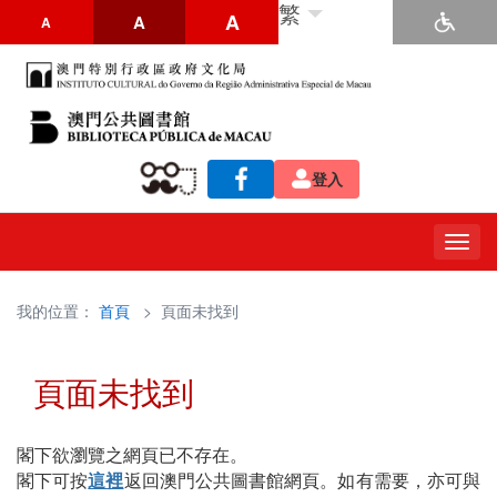
繁
A
A
A
登入
Togg
navig
我的位置：
首頁
> 頁面未找到
頁面未找到
閣下欲瀏覽之網頁已不存在。
閣下可按
這裡
返回澳門公共圖書館網頁。如有需要，亦可與