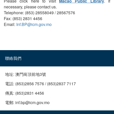
Please click here to visit
Macao Public Library
. If
necessary, please contact us.
Telephone: (853) 28558049 / 28567576
Fax: (853) 2831 4456
Email:
Inf.BP@icm.gov.mo
聯絡我們
地址:
澳門崗頂前地3號
電話:
(853)2856 7576 / (853)2837 7117
傳真:
(853)2831 4456
電郵:
inf.bp@icm.gov.mo