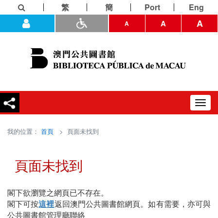
繁
簡
Port
Eng
A
A
A
Toggl
navig
我的位置：
首頁
> 頁面未找到
頁面未找到
閣下欲瀏覽之網頁已不存在。
閣下可按
這裡
返回澳門公共圖書館網頁。如有需要，亦可與
公共圖書館管理廳聯絡