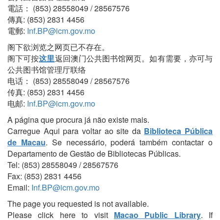
電話： (853) 28558049 / 28567576
傳真: (853) 2831 4456
電郵:
Inf.BP@icm.gov.mo
阁下欲浏览之网页已不存在。
阁下可按
这里
返回澳门公共图书馆网页。如有需要，亦可与
公共图书馆管理厅联络
电话： (853) 28558049 / 28567576
传真: (853) 2831 4456
电邮:
Inf.BP@icm.gov.mo
A página que procura já não existe mais.
Carregue Aqui para voltar ao site da
Biblioteca Pública
de Macau
. Se necessário, poderá também contactar o
Departamento de Gestão de Bibliotecas Públicas.
Tel: (853) 28558049 / 28567576
Fax: (853) 2831 4456
Email:
Inf.BP@icm.gov.mo
The page you requested is not available.
Please click here to visit
Macao Public Library
. If