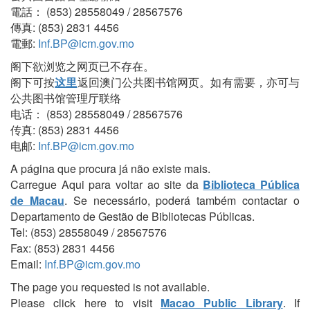
電話： (853) 28558049 / 28567576
傳真: (853) 2831 4456
電郵:
Inf.BP@icm.gov.mo
阁下欲浏览之网页已不存在。
阁下可按
这里
返回澳门公共图书馆网页。如有需要，亦可与
公共图书馆管理厅联络
电话： (853) 28558049 / 28567576
传真: (853) 2831 4456
电邮:
Inf.BP@icm.gov.mo
A página que procura já não existe mais.
Carregue Aqui para voltar ao site da
Biblioteca Pública
de Macau
. Se necessário, poderá também contactar o
Departamento de Gestão de Bibliotecas Públicas.
Tel: (853) 28558049 / 28567576
Fax: (853) 2831 4456
Email:
Inf.BP@icm.gov.mo
The page you requested is not available.
Please click here to visit
Macao Public Library
. If