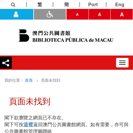
繁
簡
Port
Eng
A
A
A
Toggl
navig
我的位置：
首頁
> 頁面未找到
頁面未找到
閣下欲瀏覽之網頁已不存在。
閣下可按
這裡
返回澳門公共圖書館網頁。如有需要，亦可與
公共圖書館管理廳聯絡