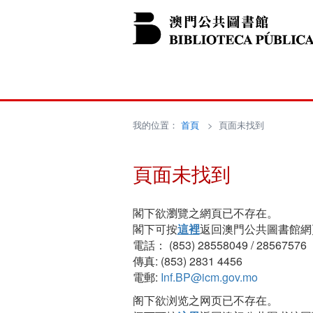
我的位置：
首頁
> 頁面未找到
頁面未找到
閣下欲瀏覽之網頁已不存在。
閣下可按
這裡
返回澳門公共圖書館網
電話： (853) 28558049 / 28567576
傳真: (853) 2831 4456
電郵:
Inf.BP@icm.gov.mo
阁下欲浏览之网页已不存在。