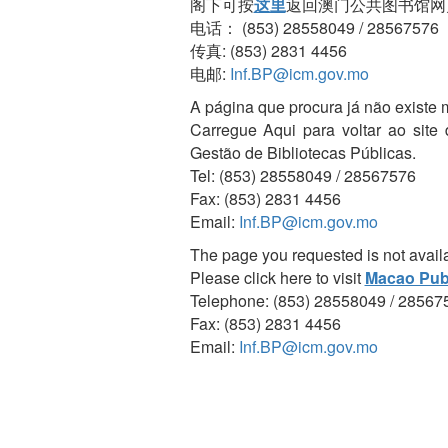
阁下可按
这里
返回澳门公共图书馆网
电话： (853) 28558049 / 28567576
传真: (853) 2831 4456
电邮:
Inf.BP@icm.gov.mo
A página que procura já não existe 
Carregue Aqui para voltar ao site
Gestão de Bibliotecas Públicas.
Tel: (853) 28558049 / 28567576
Fax: (853) 2831 4456
Email:
Inf.BP@icm.gov.mo
The page you requested is not avail
Please click here to visit
Macao Publ
Telephone: (853) 28558049 / 28567
Fax: (853) 2831 4456
Email:
Inf.BP@icm.gov.mo