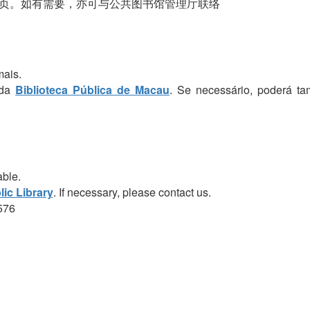
页。如有需要，亦可与公共图书馆管理厅联络
mais.
 da
Biblioteca Pública de Macau
. Se necessário, poderá t
able.
ic Library
. If necessary, please contact us.
576