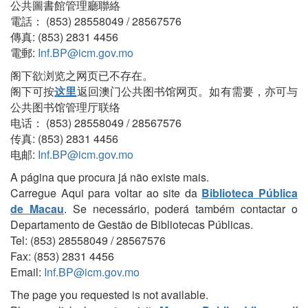
公共圖書館管理廳聯絡
電話： (853) 28558049 / 28567576
傳真: (853) 2831 4456
電郵:
Inf.BP@icm.gov.mo
阁下欲浏览之网页已不存在。
阁下可按
这里
返回澳门公共图书馆网页。如有需要，亦可与
公共图书馆管理厅联络
电话： (853) 28558049 / 28567576
传真: (853) 2831 4456
电邮:
Inf.BP@icm.gov.mo
A página que procura já não existe mais.
Carregue Aqui para voltar ao site da
Biblioteca Pública
de Macau
. Se necessário, poderá também contactar o
Departamento de Gestão de Bibliotecas Públicas.
Tel: (853) 28558049 / 28567576
Fax: (853) 2831 4456
Email:
Inf.BP@icm.gov.mo
The page you requested is not available.