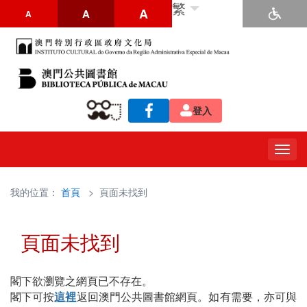
繁
A
A
A
登入
Togg
navig
我的位置：
首頁
> 頁面未找到
頁面未找到
閣下欲瀏覽之網頁已不存在。
閣下可按
這裡
返回澳門公共圖書館網頁。如有需要，亦可與