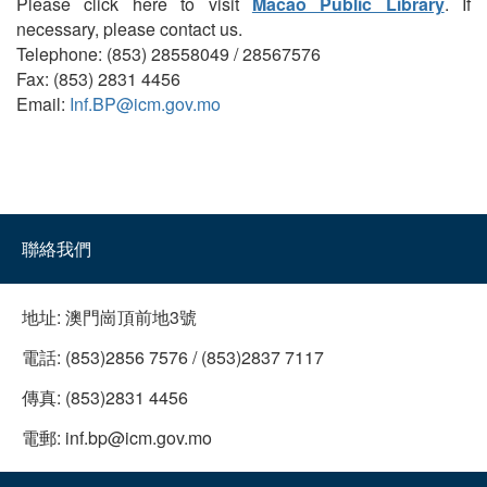
Please click here to visit
Macao Public Library
. If
necessary, please contact us.
Telephone: (853) 28558049 / 28567576
Fax: (853) 2831 4456
Email:
Inf.BP@icm.gov.mo
聯絡我們
地址:
澳門崗頂前地3號
電話:
(853)2856 7576 / (853)2837 7117
傳真:
(853)2831 4456
電郵:
inf.bp@icm.gov.mo