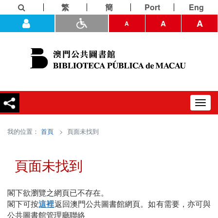
繁
簡
Port
Eng
A
A
A
Toggl
navig
我的位置：
首頁
> 頁面未找到
頁面未找到
閣下欲瀏覽之網頁已不存在。
閣下可按
這裡
返回澳門公共圖書館網頁。如有需要，亦可與
公共圖書館管理廳聯絡