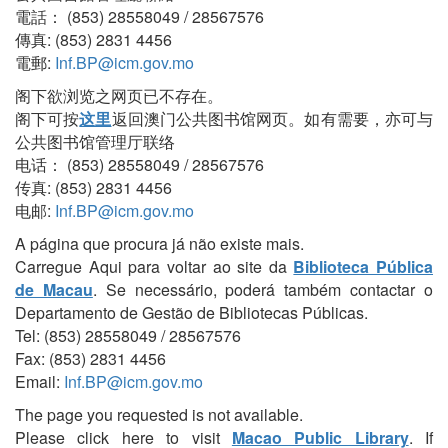
電話： (853) 28558049 / 28567576
傳真: (853) 2831 4456
電郵:
Inf.BP@icm.gov.mo
阁下欲浏览之网页已不存在。
阁下可按
这里
返回澳门公共图书馆网页。如有需要，亦可与
公共图书馆管理厅联络
电话： (853) 28558049 / 28567576
传真: (853) 2831 4456
电邮:
Inf.BP@icm.gov.mo
A página que procura já não existe mais.
Carregue Aqui para voltar ao site da
Biblioteca Pública
de Macau
. Se necessário, poderá também contactar o
Departamento de Gestão de Bibliotecas Públicas.
Tel: (853) 28558049 / 28567576
Fax: (853) 2831 4456
Email:
Inf.BP@icm.gov.mo
The page you requested is not available.
Please click here to visit
Macao Public Library
. If