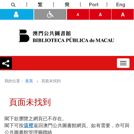
繁
簡
Port
Eng
A
A
A
Toggl
navig
我的位置：
首頁
> 頁面未找到
頁面未找到
閣下欲瀏覽之網頁已不存在。
閣下可按
這裡
返回澳門公共圖書館網頁。如有需要，亦可與
公共圖書館管理廳聯絡