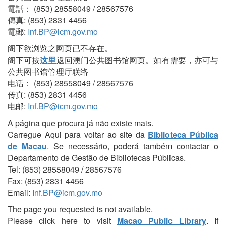
電話： (853) 28558049 / 28567576
傳真: (853) 2831 4456
電郵:
Inf.BP@icm.gov.mo
阁下欲浏览之网页已不存在。
阁下可按
这里
返回澳门公共图书馆网页。如有需要，亦可与
公共图书馆管理厅联络
电话： (853) 28558049 / 28567576
传真: (853) 2831 4456
电邮:
Inf.BP@icm.gov.mo
A página que procura já não existe mais.
Carregue Aqui para voltar ao site da
Biblioteca Pública
de Macau
. Se necessário, poderá também contactar o
Departamento de Gestão de Bibliotecas Públicas.
Tel: (853) 28558049 / 28567576
Fax: (853) 2831 4456
Email:
Inf.BP@icm.gov.mo
The page you requested is not available.
Please click here to visit
Macao Public Library
. If