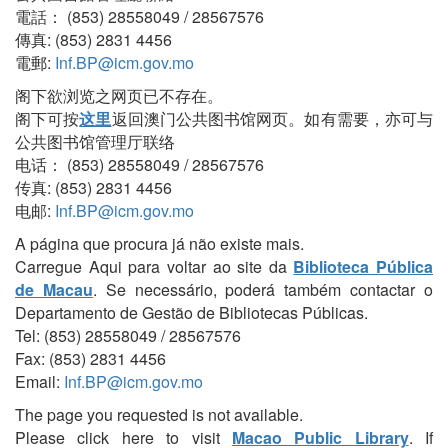
電話： (853) 28558049 / 28567576
傳真: (853) 2831 4456
電郵:
Inf.BP@icm.gov.mo
阁下欲浏览之网页已不存在。
阁下可按
这里
返回澳门公共图书馆网页。如有需要，亦可与
公共图书馆管理厅联络
电话： (853) 28558049 / 28567576
传真: (853) 2831 4456
电邮:
Inf.BP@icm.gov.mo
A página que procura já não existe mais.
Carregue Aqui para voltar ao site da
Biblioteca Pública
de Macau
. Se necessário, poderá também contactar o
Departamento de Gestão de Bibliotecas Públicas.
Tel: (853) 28558049 / 28567576
Fax: (853) 2831 4456
Email:
Inf.BP@icm.gov.mo
The page you requested is not available.
Please click here to visit
Macao Public Library
. If