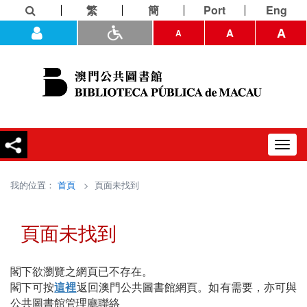
繁
簡
Port
Eng
A
A
A
Toggl
navig
我的位置：
首頁
> 頁面未找到
頁面未找到
閣下欲瀏覽之網頁已不存在。
閣下可按
這裡
返回澳門公共圖書館網頁。如有需要，亦可與
公共圖書館管理廳聯絡