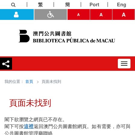
繁
簡
Port
Eng
A
A
A
Toggl
navig
我的位置：
首頁
> 頁面未找到
頁面未找到
閣下欲瀏覽之網頁已不存在。
閣下可按
這裡
返回澳門公共圖書館網頁。如有需要，亦可與
公共圖書館管理廳聯絡