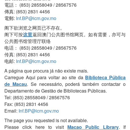
電話： (853) 28558049 / 28567576
傳真: (853) 2831 4456
電郵:
Inf.BP@icm.gov.mo
阁下欲浏览之网页已不存在。
阁下可按
这里
返回澳门公共图书馆网页。如有需要，亦可与
公共图书馆管理厅联络
电话： (853) 28558049 / 28567576
传真: (853) 2831 4456
电邮:
Inf.BP@icm.gov.mo
A página que procura já não existe mais.
Carregue Aqui para voltar ao site da
Biblioteca Pública
de Macau
. Se necessário, poderá também contactar o
Departamento de Gestão de Bibliotecas Públicas.
Tel: (853) 28558049 / 28567576
Fax: (853) 2831 4456
Email:
Inf.BP@icm.gov.mo
The page you requested is not available.
Please click here to visit
Macao Public Library
. If